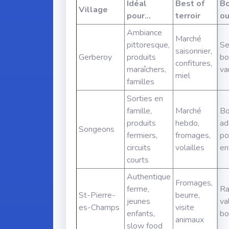
Idéal
Best of
Bo
Village
pour…
terroir
o
Ambiance
Marché
pittoresque,
Se
saisonnier,
Gerberoy
produits
bo
confitures,
maraîchers,
va
miel
familles
Sorties en
famille,
Marché
Bo
produits
hebdo,
ad
Songeons
fermiers,
fromages,
po
circuits
volailles
en
courts
Authentique
Fromages,
ferme,
Ra
St-Pierre-
beurre,
jeunes
va
es-Champs
visite
enfants,
bo
animaux
slow food