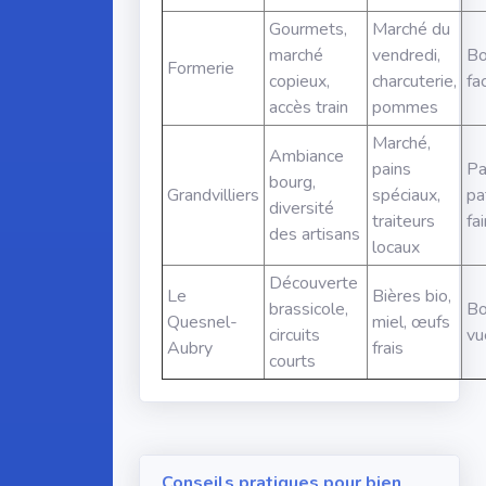
Gourmets,
Marché du
marché
vendredi,
Bo
Formerie
copieux,
charcuterie,
fac
accès train
pommes
Marché,
Ambiance
pains
Pa
bourg,
Grandvilliers
spéciaux,
pa
diversité
traiteurs
fai
des artisans
locaux
Découverte
Le
Bières bio,
brassicole,
Bo
Quesnel-
miel, œufs
circuits
vu
Aubry
frais
courts
Conseils pratiques pour bien